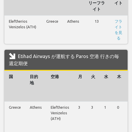
リーフラ
イト
イト
Eleftherios
Greece
Athens
13
フラ
Venizelos (ATH)
イト
を見
る
Etihad Airways が運航する Paros 空港 行きの毎
週定期便
国
目的
空港
月
火
水
木
地
Greece
Athens
Eleftherios
3
3
1
0
0
Venizelos
(ATH)