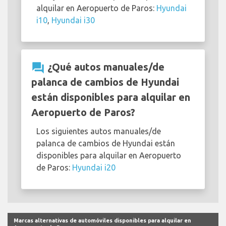
alquilar en Aeropuerto de Paros:
Hyundai
i10
,
Hyundai i30
question_answer
¿Qué autos manuales/de
palanca de cambios de Hyundai
están disponibles para alquilar en
Aeropuerto de Paros?
Los siguientes autos manuales/de
palanca de cambios de Hyundai están
disponibles para alquilar en Aeropuerto
de Paros:
Hyundai i20
Marcas alternativas de automóviles disponibles para alquilar en