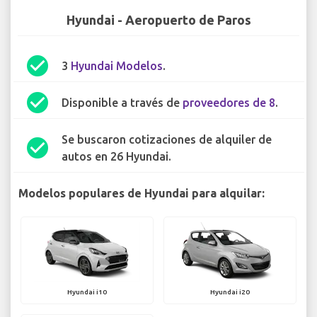
Hyundai - Aeropuerto de Paros
check_circle
3
Hyundai Modelos
.
check_circle
Disponible a través de
proveedores de 8
.
Se buscaron cotizaciones de alquiler de
check_circle
autos en 26 Hyundai.
Modelos populares de Hyundai para alquilar:
Hyundai i10
Hyundai i20