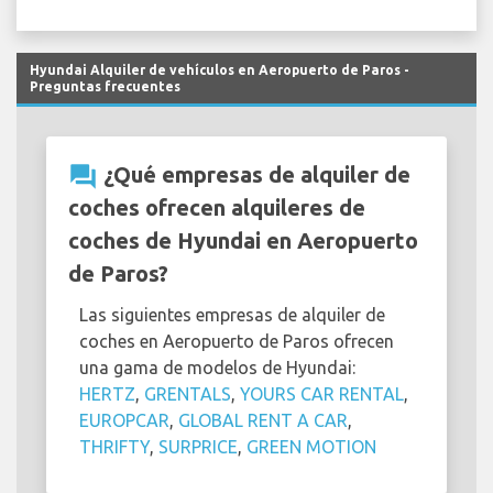
Hyundai Alquiler de vehículos en Aeropuerto de Paros -
Preguntas frecuentes
question_answer
¿Qué empresas de alquiler de
coches ofrecen alquileres de
coches de Hyundai en Aeropuerto
de Paros?
Las siguientes empresas de alquiler de
coches en Aeropuerto de Paros ofrecen
una gama de modelos de Hyundai:
HERTZ
,
GRENTALS
,
YOURS CAR RENTAL
,
EUROPCAR
,
GLOBAL RENT A CAR
,
THRIFTY
,
SURPRICE
,
GREEN MOTION