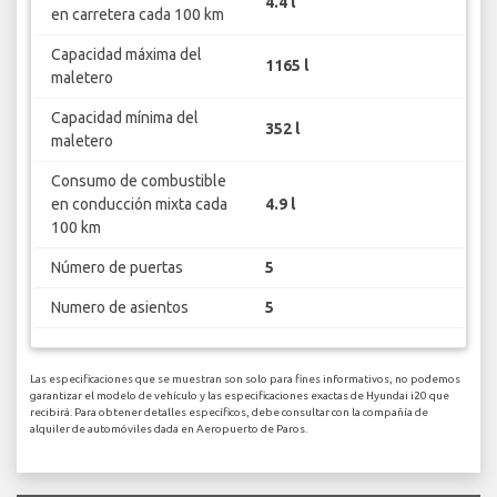
4.4 l
en carretera cada 100 km
Capacidad máxima del
1165 l
maletero
Capacidad mínima del
352 l
maletero
Consumo de combustible
en conducción mixta cada
4.9 l
100 km
Número de puertas
5
Numero de asientos
5
Las especificaciones que se muestran son solo para fines informativos, no podemos
garantizar el modelo de vehículo y las especificaciones exactas de Hyundai i20 que
recibirá. Para obtener detalles específicos, debe consultar con la compañía de
alquiler de automóviles dada en Aeropuerto de Paros.