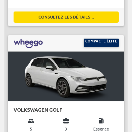
CONSULTEZ LES DÉTAILS...
COMPACTE ÉLITE
VOLKSWAGEN GOLF
group
business_center
local_gas_station
5
3
Essence