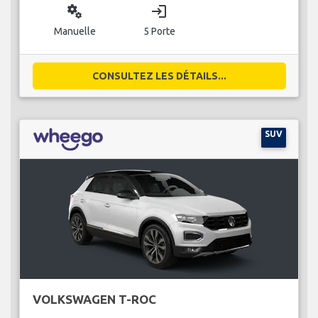
miscellaneous_services
login
Manuelle
5 Porte
CONSULTEZ LES DÉTAILS...
SUV
VOLKSWAGEN T-ROC