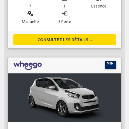
7
1
Essence
miscellaneous_services
login
Manuelle
5 Porte
CONSULTEZ LES DÉTAILS...
MINI