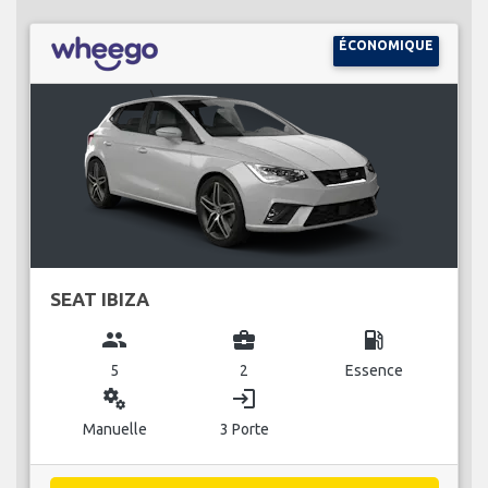
ÉCONOMIQUE
SEAT IBIZA
group
business_center
local_gas_station
5
2
Essence
miscellaneous_services
login
Manuelle
3 Porte