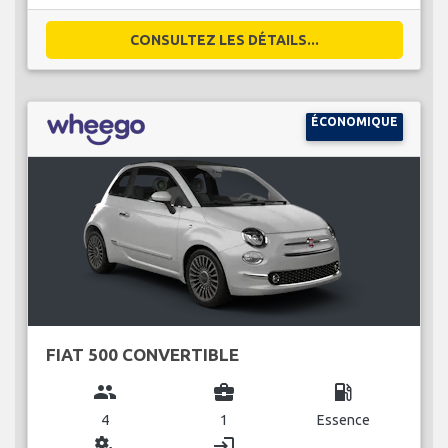
CONSULTEZ LES DÉTAILS...
ÉCONOMIQUE
FIAT 500 CONVERTIBLE
group
business_center
local_gas_station
4
1
Essence
miscellaneous_services
login