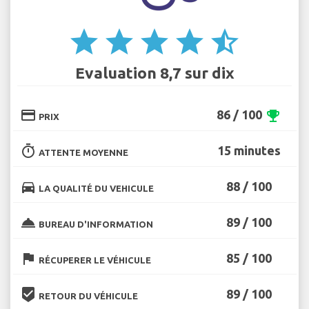
star
star
star
star
star_half
Evaluation 8,7 sur dix
credit_card
86 / 100
emoji_events
PRIX
timer
15 minutes
ATTENTE MOYENNE
directions_car
88 / 100
LA QUALITÉ DU VEHICULE
room_service
89 / 100
BUREAU D'INFORMATION
flag
85 / 100
RÉCUPERER LE VÉHICULE
beenhere
89 / 100
RETOUR DU VÉHICULE