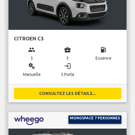
CITROEN C3
group
business_center
local_gas_station
5
3
Essence
miscellaneous_services
login
Manuelle
5 Porte
CONSULTEZ LES DÉTAILS...
MONOSPACE 7 PERSONNES