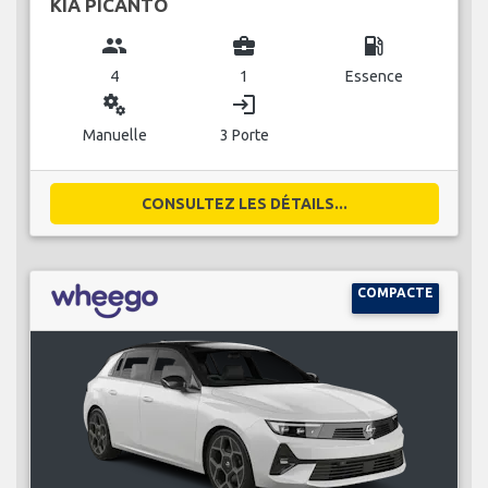
KIA PICANTO
group
business_center
local_gas_station
4
1
Essence
miscellaneous_services
login
Manuelle
3 Porte
CONSULTEZ LES DÉTAILS...
COMPACTE