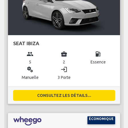
SEAT IBIZA
group
business_center
local_gas_station
5
2
Essence
miscellaneous_services
login
Manuelle
3 Porte
CONSULTEZ LES DÉTAILS...
ÉCONOMIQUE