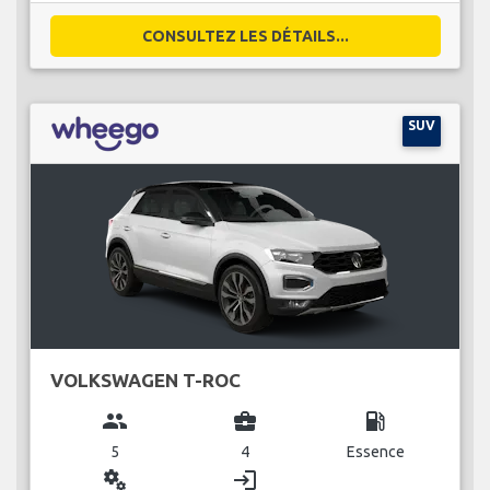
CONSULTEZ LES DÉTAILS...
SUV
VOLKSWAGEN T-ROC
group
business_center
local_gas_station
5
4
Essence
miscellaneous_services
login