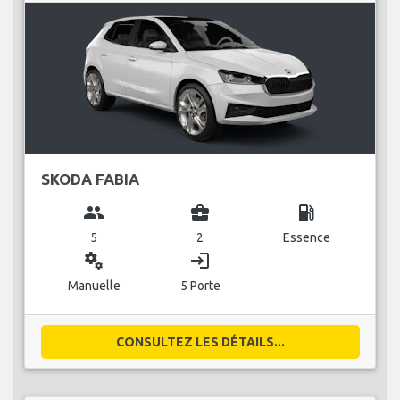
SKODA FABIA
group
business_center
local_gas_station
5
2
Essence
miscellaneous_services
login
Manuelle
5 Porte
CONSULTEZ LES DÉTAILS...