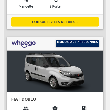
Manuelle
2 Porte
CONSULTEZ LES DÉTAILS...
MONOSPACE 7 PERSONNES
FIAT DOBLO
group
business_center
local_gas_station