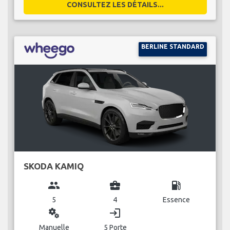
CONSULTEZ LES DÉTAILS...
BERLINE STANDARD
SKODA KAMIQ
group
business_center
local_gas_station
5
4
Essence
miscellaneous_services
login
Manuelle
5 Porte