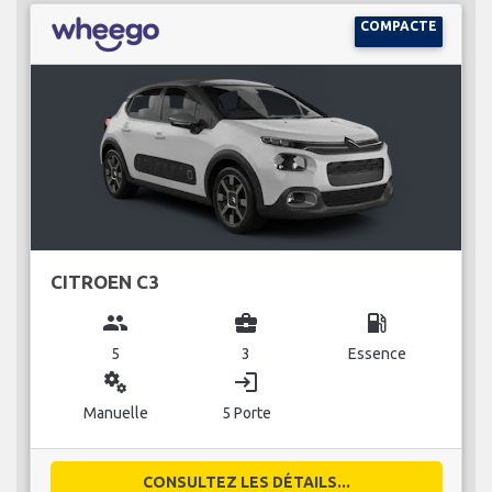
COMPACTE
CITROEN C3
group
business_center
local_gas_station
5
3
Essence
miscellaneous_services
login
Manuelle
5 Porte
CONSULTEZ LES DÉTAILS...