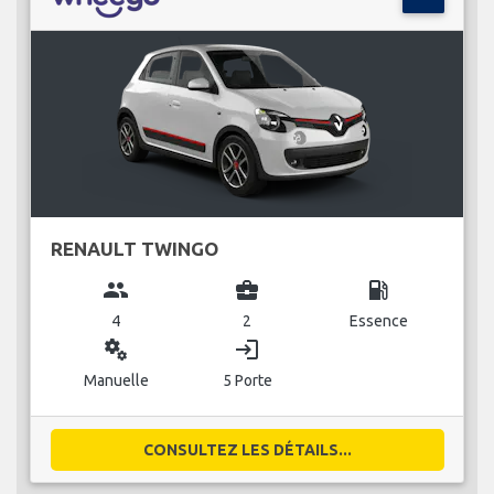
RENAULT TWINGO
group
business_center
local_gas_station
4
2
Essence
miscellaneous_services
login
Manuelle
5 Porte
CONSULTEZ LES DÉTAILS...