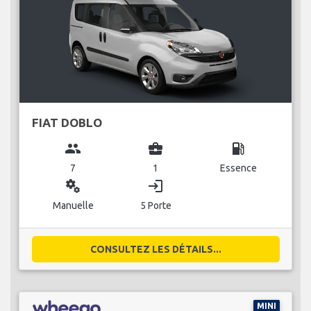
FIAT DOBLO
group
business_center
local_gas_station
7
1
Essence
miscellaneous_services
login
Manuelle
5 Porte
CONSULTEZ LES DÉTAILS...
MINI