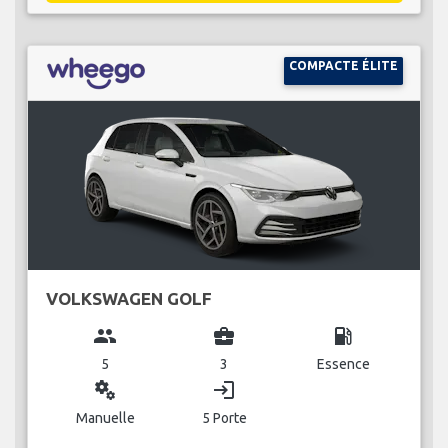
COMPACTE ÉLITE
VOLKSWAGEN GOLF
group
business_center
local_gas_station
5
3
Essence
miscellaneous_services
login
Manuelle
5 Porte