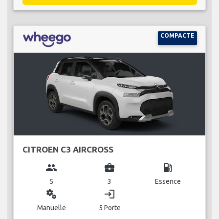
COMPACTE
CITROEN C3 AIRCROSS
group
business_center
local_gas_station
5
3
Essence
miscellaneous_services
login
Manuelle
5 Porte