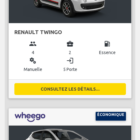
RENAULT TWINGO
group
business_center
local_gas_station
4
2
Essence
miscellaneous_services
login
Manuelle
5 Porte
CONSULTEZ LES DÉTAILS...
ÉCONOMIQUE