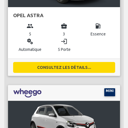
OPEL ASTRA
group
business_center
local_gas_station
5
3
Essence
miscellaneous_services
login
Automatique
5 Porte
CONSULTEZ LES DÉTAILS...
MINI