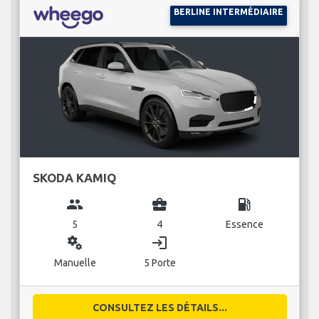
BERLINE INTERMÉDIAIRE
SKODA KAMIQ
group
business_center
local_gas_station
5
4
Essence
miscellaneous_services
login
Manuelle
5 Porte
CONSULTEZ LES DÉTAILS...