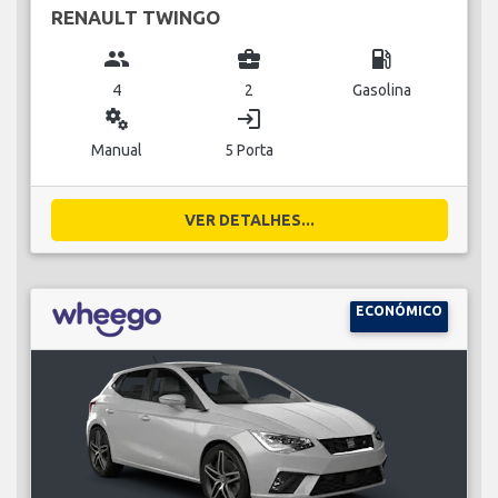
RENAULT TWINGO
group
business_center
local_gas_station
4
2
Gasolina
miscellaneous_services
login
Manual
5 Porta
VER DETALHES...
ECONÓMICO