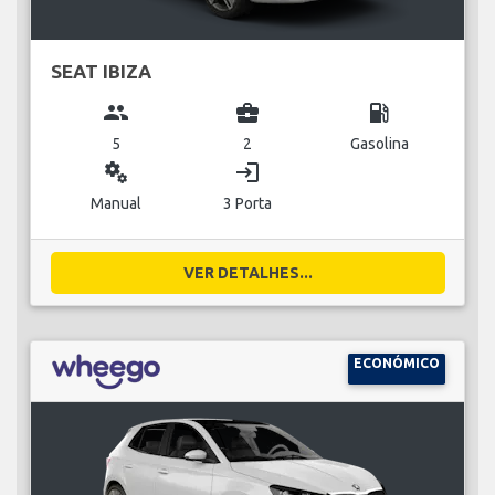
SEAT IBIZA
group
business_center
local_gas_station
5
2
Gasolina
miscellaneous_services
login
Manual
3 Porta
VER DETALHES...
ECONÓMICO