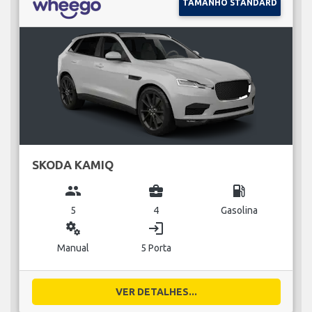
TAMANHO STANDARD
SKODA KAMIQ
group
business_center
local_gas_station
5
4
Gasolina
miscellaneous_services
login
Manual
5 Porta
VER DETALHES...