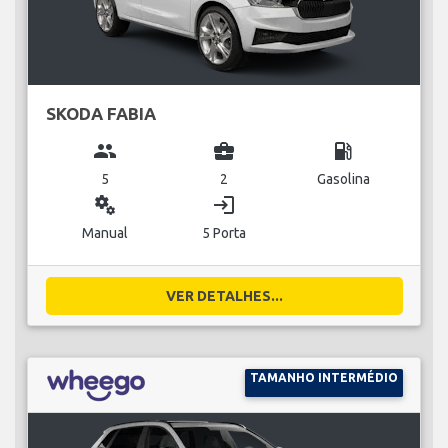
SKODA FABIA
group
business_center
local_gas_station
5
2
Gasolina
miscellaneous_services
login
Manual
5 Porta
VER DETALHES...
TAMANHO INTERMÉDIO