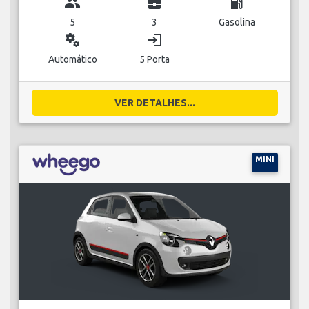
group
business_center
local_gas_station
5
3
Gasolina
miscellaneous_services
login
Automático
5 Porta
VER DETALHES...
MINI