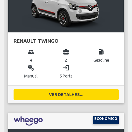
RENAULT TWINGO
group
business_center
local_gas_station
4
2
Gasolina
miscellaneous_services
login
Manual
5 Porta
VER DETALHES...
ECONÓMICO