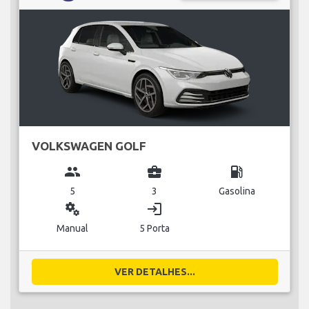
VOLKSWAGEN GOLF
group
business_center
local_gas_station
5
3
Gasolina
miscellaneous_services
login
Manual
5 Porta
VER DETALHES...