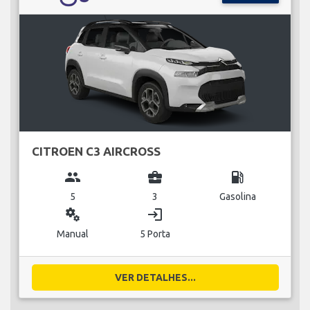
CITROEN C3 AIRCROSS
group
business_center
local_gas_station
5
3
Gasolina
miscellaneous_services
login
Manual
5 Porta
VER DETALHES...