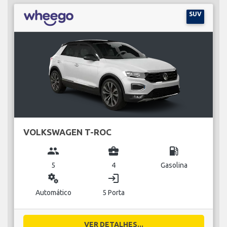
SUV
VOLKSWAGEN T-ROC
group
business_center
local_gas_station
5
4
Gasolina
miscellaneous_services
login
Automático
5 Porta
VER DETALHES...