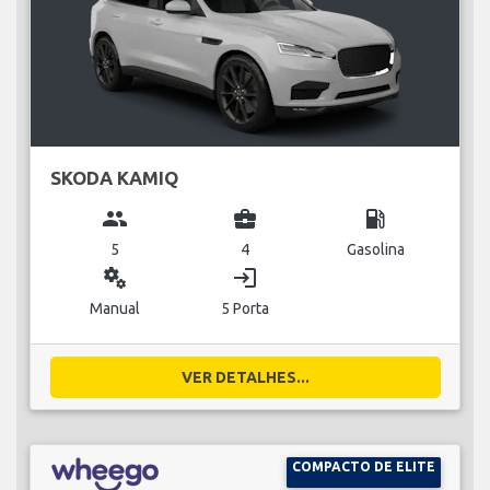
SKODA KAMIQ
group
business_center
local_gas_station
5
4
Gasolina
miscellaneous_services
login
Manual
5 Porta
VER DETALHES...
COMPACTO DE ELITE