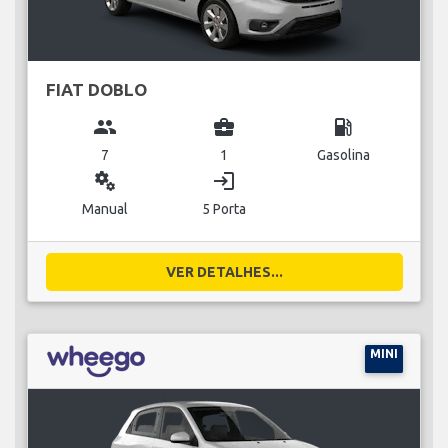
FIAT DOBLO
group
business_center
local_gas_station
7
1
Gasolina
miscellaneous_services
login
Manual
5 Porta
VER DETALHES...
MINI