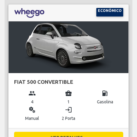
ECONÓMICO
FIAT 500 CONVERTIBLE
group
business_center
local_gas_station
4
1
Gasolina
miscellaneous_services
login
Manual
2 Porta