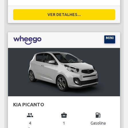
VER DETALHES...
MINI
KIA PICANTO
group
business_center
local_gas_station
4
1
Gasolina