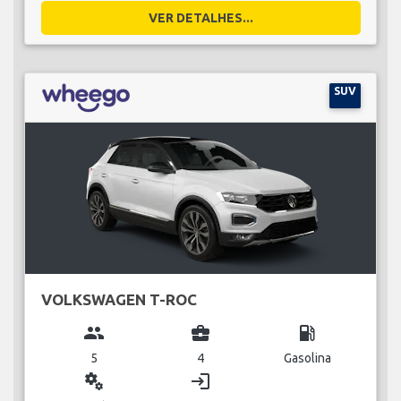
VER DETALHES...
SUV
VOLKSWAGEN T-ROC
group
business_center
local_gas_station
5
4
Gasolina
miscellaneous_services
login