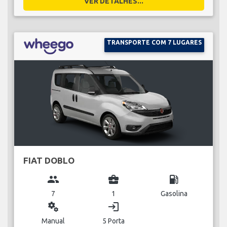
VER DETALHES...
TRANSPORTE COM 7 LUGARES
FIAT DOBLO
group
business_center
local_gas_station
7
1
Gasolina
miscellaneous_services
login
Manual
5 Porta