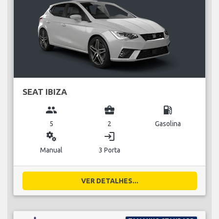
SEAT IBIZA
group
business_center
local_gas_station
5
2
Gasolina
miscellaneous_services
login
Manual
3 Porta
VER DETALHES...