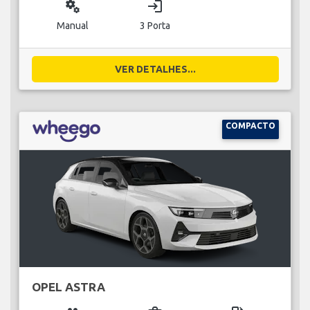
miscellaneous_services
login
Manual
3 Porta
VER DETALHES...
COMPACTO
OPEL ASTRA