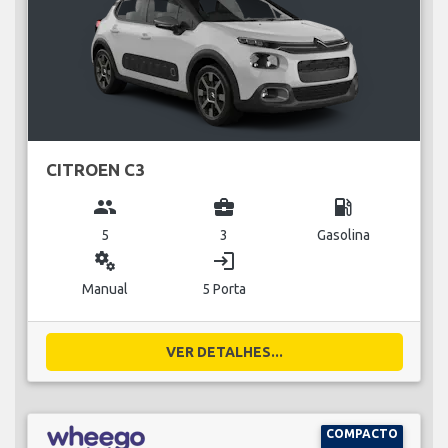
CITROEN C3
group
business_center
local_gas_station
5
3
Gasolina
miscellaneous_services
login
Manual
5 Porta
VER DETALHES...
COMPACTO