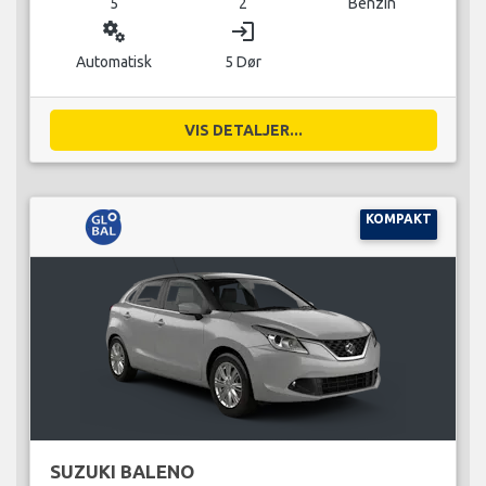
5
2
Benzin
miscellaneous_services
login
Automatisk
5 Dør
VIS DETALJER...
KOMPAKT
SUZUKI BALENO