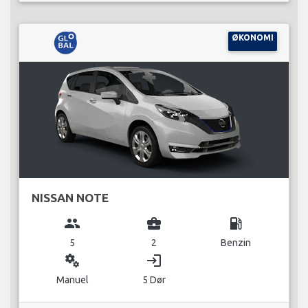
ØKONOMI
NISSAN NOTE
group
business_center
local_gas_station
5
2
Benzin
miscellaneous_services
login
Manuel
5 Dør