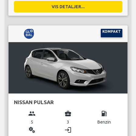
VIS DETALJER...
KOMPAKT
NISSAN PULSAR
group
business_center
local_gas_station
5
3
Benzin
miscellaneous_services
login