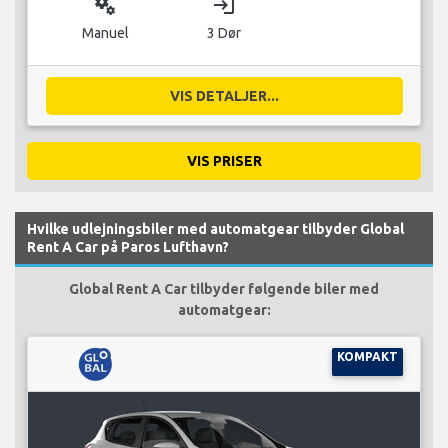
miscellaneous_services
login
Manuel
3 Dør
VIS DETALJER...
VIS PRISER
Hvilke udlejningsbiler med automatgear tilbyder Global
Rent A Car på Paros Lufthavn?
Global Rent A Car tilbyder følgende biler med
automatgear:
KOMPAKT