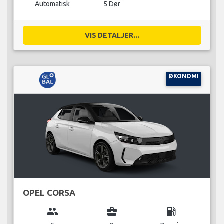
Automatisk
5 Dør
VIS DETALJER...
ØKONOMI
OPEL CORSA
group
business_center
local_gas_station