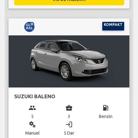
KOMPAKT
SUZUKI BALENO
group
business_center
local_gas_station
5
3
Benzin
miscellaneous_services
login
Manuel
5 Dør