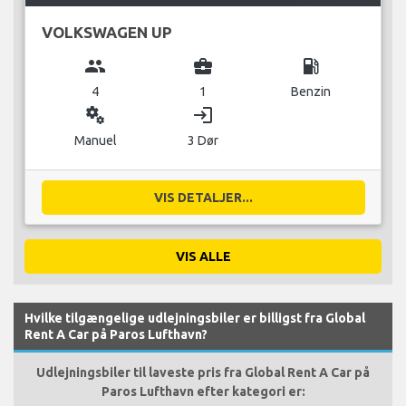
VOLKSWAGEN UP
group
business_center
local_gas_station
4
1
Benzin
miscellaneous_services
login
Manuel
3 Dør
VIS DETALJER...
VIS ALLE
Hvilke tilgængelige udlejningsbiler er billigst fra Global
Rent A Car på Paros Lufthavn?
Udlejningsbiler til laveste pris fra Global Rent A Car på
Paros Lufthavn efter kategori er: