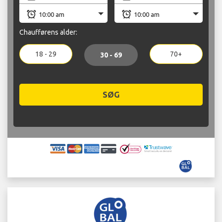
Chaufførens alder:
18 - 29
70+
30 - 69
SØG