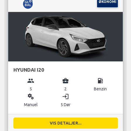
ØKONOMI
HYUNDAI I20
group
business_center
local_gas_station
5
2
Benzin
miscellaneous_services
login
Manuel
5 Dør
VIS DETALJER...