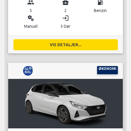
group
business_center
local_gas_station
5
2
Benzin
miscellaneous_services
login
Manuel
3 Dør
VIS DETALJER...
ØKONOMI