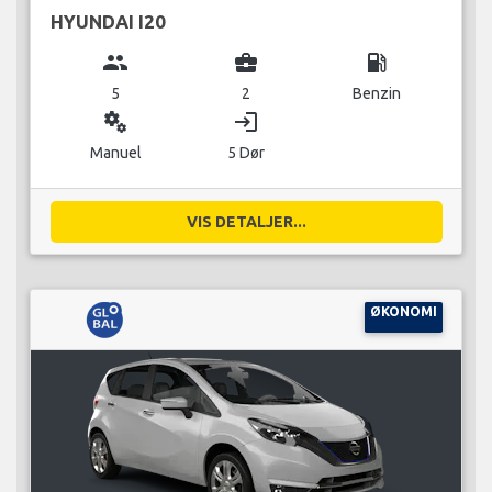
HYUNDAI I20
group
business_center
local_gas_station
5
2
Benzin
miscellaneous_services
login
Manuel
5 Dør
VIS DETALJER...
ØKONOMI