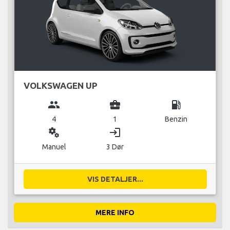
VOLKSWAGEN UP
group
business_center
local_gas_station
4
1
Benzin
miscellaneous_services
login
Manuel
3 Dør
VIS DETALJER...
MERE INFO