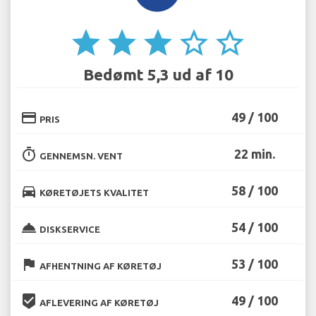
star
star
star
star_border
star_border
Bedømt 5,3 ud af 10
credit_card
49 / 100
PRIS
timer
22 min.
GENNEMSN. VENT
directions_car
58 / 100
KØRETØJETS KVALITET
room_service
54 / 100
DISKSERVICE
flag
53 / 100
AFHENTNING AF KØRETØJ
beenhere
49 / 100
AFLEVERING AF KØRETØJ