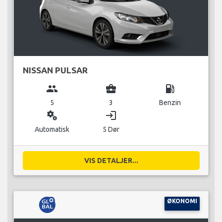
NISSAN PULSAR
group
business_center
local_gas_station
5
3
Benzin
miscellaneous_services
login
Automatisk
5 Dør
VIS DETALJER...
ØKONOMI