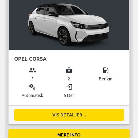
OPEL CORSA
group
business_center
local_gas_station
5
2
Benzin
miscellaneous_services
login
Automatisk
5 Dør
VIS DETALJER...
MERE INFO