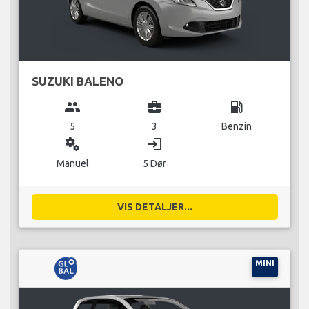
SUZUKI BALENO
group
business_center
local_gas_station
5
3
Benzin
miscellaneous_services
login
Manuel
5 Dør
VIS DETALJER...
MINI