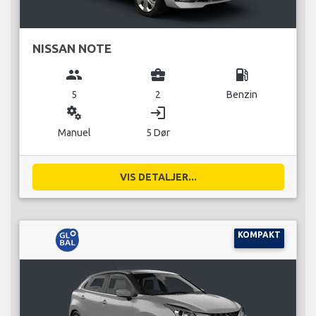
NISSAN NOTE
group
business_center
local_gas_station
5
2
Benzin
miscellaneous_services
login
Manuel
5 Dør
VIS DETALJER...
KOMPAKT