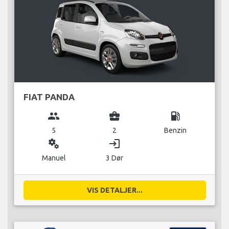
FIAT PANDA
group
business_center
local_gas_station
5
2
Benzin
miscellaneous_services
login
Manuel
3 Dør
VIS DETALJER...