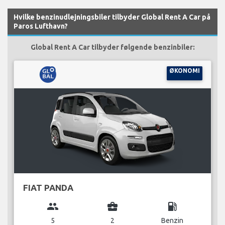
Hvilke benzinudlejningsbiler tilbyder Global Rent A Car på
Paros Lufthavn?
Global Rent A Car tilbyder følgende benzinbiler:
ØKONOMI
FIAT PANDA
group
business_center
local_gas_station
5
2
Benzin