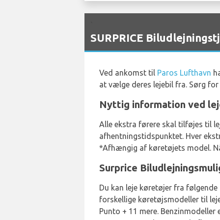
`
SURPRICE Biludlejningst
Ved ankomst til
Paros Lufthavn
ha
at vælge deres lejebil fra. Sørg f
Nyttig information ved lej
Alle ekstra førere skal tilføjes t
afhentningstidspunktet. Hver ekstra
*Afhængig af køretøjets model. Når
Surprice Biludlejningsmul
Du kan leje køretøjer fra følgende 
forskellige køretøjsmodeller til le
Punto + 11 mere. Benzinmodeller e