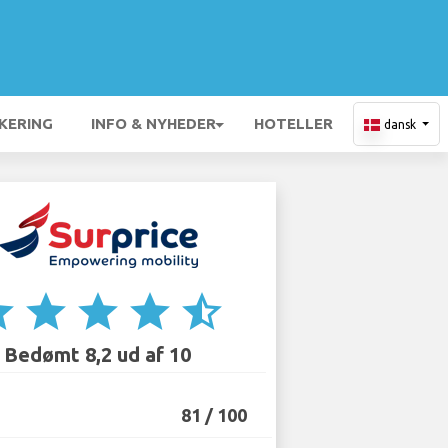
KERING
INFO & NYHEDER
HOTELLER
dansk
ar
star
star
star
star_half
Bedømt 8,2 ud af 10
81 / 100