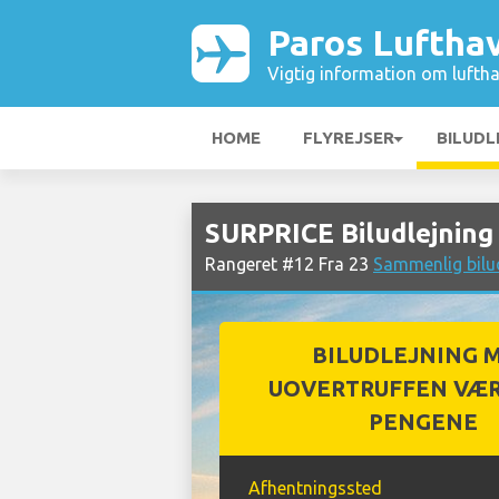
Paros Luftha
Vigtig information om luftha
HOME
FLYREJSER
BILUDL
SURPRICE Biludlejning
Rangeret #12 Fra 23
Sammenlig bilu
BILUDLEJNING 
UOVERTRUFFEN VÆR
PENGENE
Afhentningssted