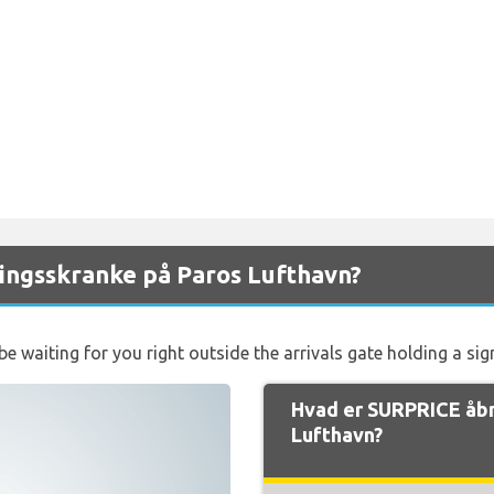
ingsskranke på Paros Lufthavn?
 be waiting for you right outside the arrivals gate holding a s
Hvad er SURPRICE åbn
Lufthavn?