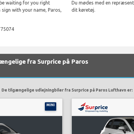
be waiting for you right
Du mødes med en repræsentan
a sign with your name, Paros,
dit køretøj.
775074
lgængelige fra Surprice på Paros
De tilgængelige udlejningbiler fra Surprice på Paros Lufthavn er:
MINI