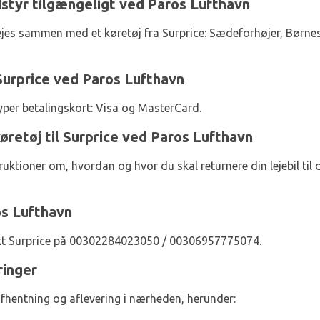
dstyr tilgængeligt ved Paros Lufthavn
lejes sammen med et køretøj fra Surprice: Sædeforhøjer, Bør
Surprice ved Paros Lufthavn
yper betalingskort: Visa og MasterCard.
køretøj til Surprice ved Paros Lufthavn
truktioner om, hvordan og hvor du skal returnere din lejebil til
os Lufthavn
akt Surprice på 00302284023050 / 00306957775074.
ringer
afhentning og aflevering i nærheden, herunder: