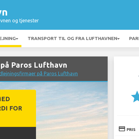
vn
vnen og tjenester
EJNING
TRANSPORT TIL OG FRA LUFTHAVNEN
PAR
 på Paros Lufthavn
dlejningsfirmaer på Paros Lufthavn
st
MED
DI FOR
credit_card
PRIS