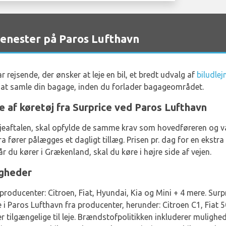
jenester på Paros Lufthavn
r rejsende, der ønsker at leje en bil, et bredt udvalg af
biludle
or at samle din bagage, inden du forlader bagageområdet.
e af køretøj fra Surprice ved Paros Lufthavn
il lejeaftalen, skal opfylde de samme krav som hovedføreren og v
 fører pålægges et dagligt tillæg. Prisen pr. dag for en ekstra 
 du kører i Grækenland, skal du køre i højre side af vejen.
igheder
producenter: Citroen, Fiat, Hyundai, Kia og Mini + 4 mere. Surpr
je i Paros Lufthavn fra producenter, herunder: Citroen C1, Fiat 
r tilgængelige til leje. Brændstofpolitikken inkluderer mulig