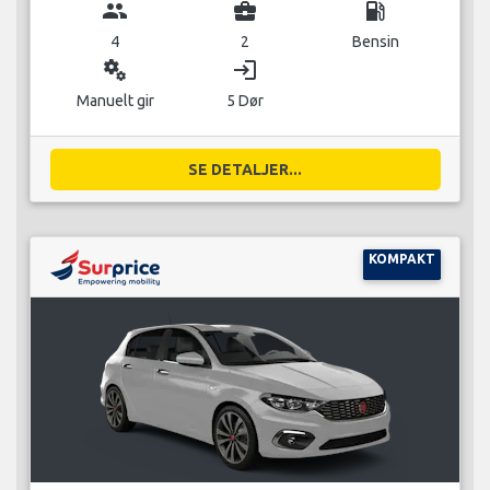
group
business_center
local_gas_station
4
2
Bensin
miscellaneous_services
login
Manuelt gir
5 Dør
SE DETALJER...
KOMPAKT