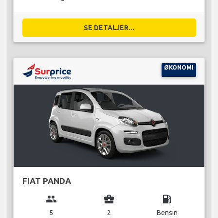
SE DETALJER...
ØKONOMI
FIAT PANDA
group
business_center
local_gas_station
5
2
Bensin