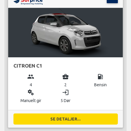
CITROEN C1
group
business_center
local_gas_station
4
2
Bensin
miscellaneous_services
login
Manuelt gir
5 Dør
SE DETALJER...