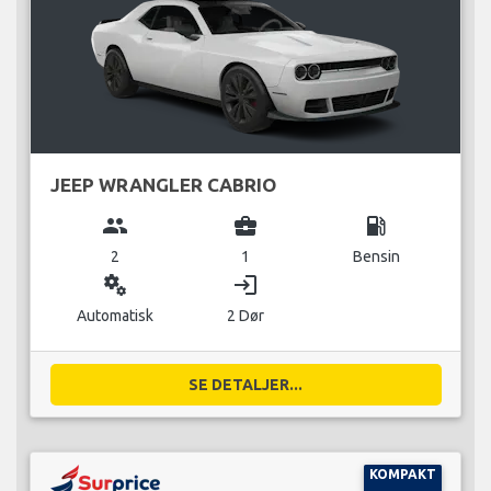
JEEP WRANGLER CABRIO
group
business_center
local_gas_station
2
1
Bensin
miscellaneous_services
login
Automatisk
2 Dør
SE DETALJER...
KOMPAKT