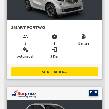
SMART FORTWO
group
business_center
local_gas_station
2
1
Bensin
miscellaneous_services
login
Automatisk
3 Dør
SE DETALJER...
MINI