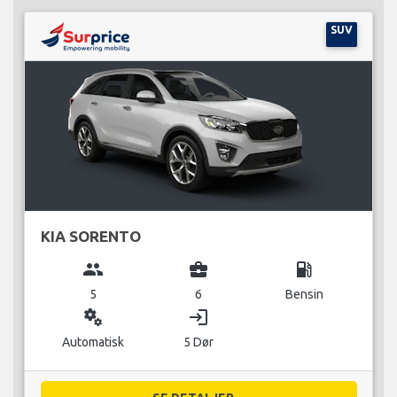
SUV
KIA SORENTO
group
business_center
local_gas_station
5
6
Bensin
miscellaneous_services
login
Automatisk
5 Dør