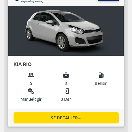
KIA RIO
group
business_center
local_gas_station
5
3
Bensin
miscellaneous_services
login
Manuelt gir
3 Dør
SE DETALJER...