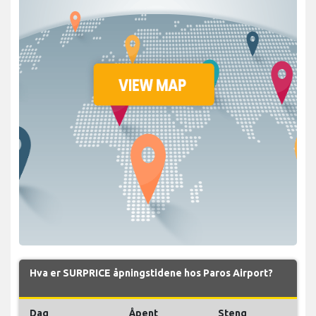
Hva er SURPRICE åpningstidene hos Paros Airport?
Dag
Åpent
Steng