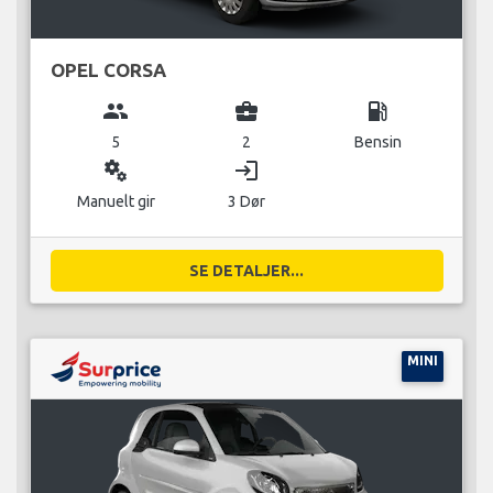
OPEL CORSA
group
business_center
local_gas_station
5
2
Bensin
miscellaneous_services
login
Manuelt gir
3 Dør
SE DETALJER...
MINI