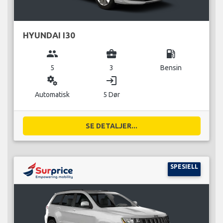
HYUNDAI I30
group
business_center
local_gas_station
5
3
Bensin
miscellaneous_services
login
Automatisk
5 Dør
SE DETALJER...
SPESIELL