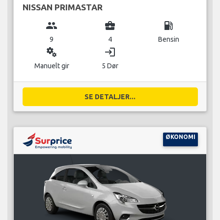
NISSAN PRIMASTAR
group
business_center
local_gas_station
9
4
Bensin
miscellaneous_services
login
Manuelt gir
5 Dør
SE DETALJER...
ØKONOMI