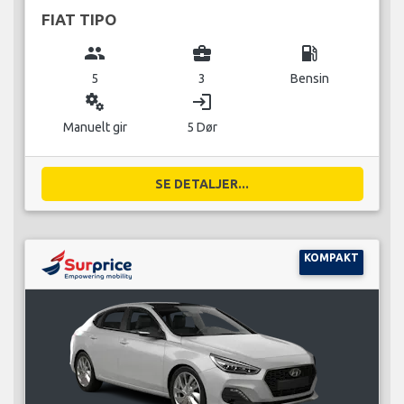
FIAT TIPO
group
business_center
local_gas_station
5
3
Bensin
miscellaneous_services
login
Manuelt gir
5 Dør
SE DETALJER...
KOMPAKT