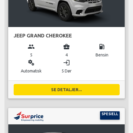
JEEP GRAND CHEROKEE
group
business_center
local_gas_station
5
4
Bensin
miscellaneous_services
login
Automatisk
5 Dør
SE DETALJER...
SPESIELL