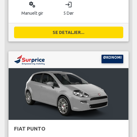
miscellaneous_services
login
Manuelt gir
5 Dør
SE DETALJER...
ØKONOMI
FIAT PUNTO