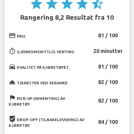
star
star
star
star
star_half
Rangering 8,2 Resultat fra 10
credit_card
81 / 100
PRIS
timer
20 minutter
GJENNOMSNITTLIG VENTING
directions_car
81 / 100
KVALITET PÅ KJØRETØYET
room_service
82 / 100
TJENESTER VED SKRANKE
flag
PICK-UP (AVHENTING) AV
82 / 100
KJØRETØY
beenhere
DROP-OFF (TILBAKELEVERING) AV
84 / 100
KJØRETØY