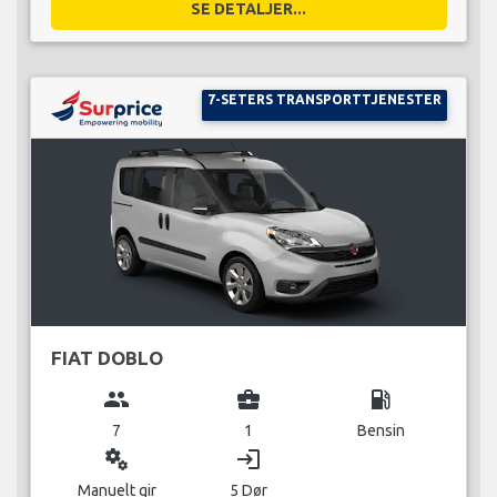
SE DETALJER...
7-SETERS TRANSPORTTJENESTER
FIAT DOBLO
group
business_center
local_gas_station
7
1
Bensin
miscellaneous_services
login
Manuelt gir
5 Dør