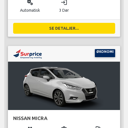
miscellaneous_services
login
Automatisk
3 Dør
SE DETALJER...
ØKONOMI
NISSAN MICRA