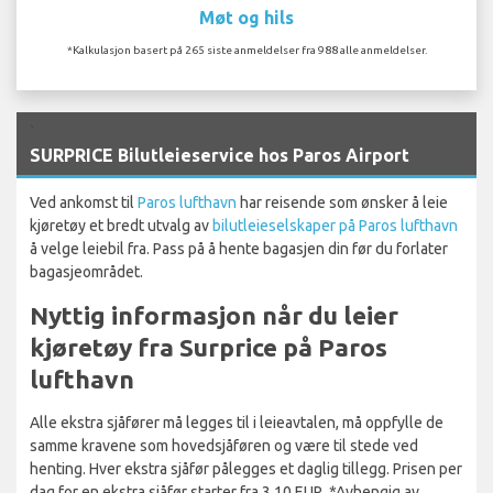
Møt og hils
*Kalkulasjon basert på 265 siste anmeldelser fra 988 alle anmeldelser.
`
SURPRICE Bilutleieservice hos Paros Airport
Ved ankomst til
Paros lufthavn
har reisende som ønsker å leie
kjøretøy et bredt utvalg av
bilutleieselskaper på Paros lufthavn
å velge leiebil fra. Pass på å hente bagasjen din før du forlater
bagasjeområdet.
Nyttig informasjon når du leier
kjøretøy fra Surprice på Paros
lufthavn
Alle ekstra sjåfører må legges til i leieavtalen, må oppfylle de
samme kravene som hovedsjåføren og være til stede ved
henting. Hver ekstra sjåfør pålegges et daglig tillegg. Prisen per
dag for en ekstra sjåfør starter fra 3,10 EUR. *Avhengig av