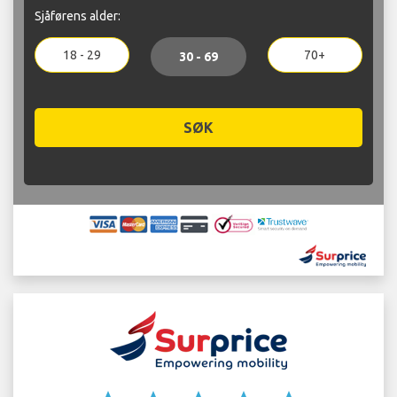
Sjåførens alder:
18 - 29
70+
30 - 69
SØK