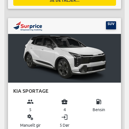
SE DETALJER...
SUV
KIA SPORTAGE
group
business_center
local_gas_station
5
4
Bensin
miscellaneous_services
login
Manuelt gir
5 Dør