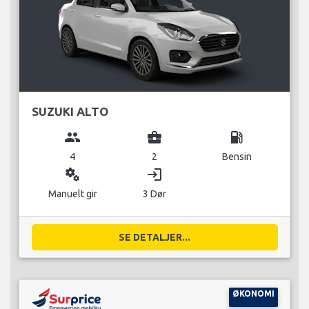
SUZUKI ALTO
group
business_center
local_gas_station
4
2
Bensin
miscellaneous_services
login
Manuelt gir
3 Dør
SE DETALJER...
ØKONOMI