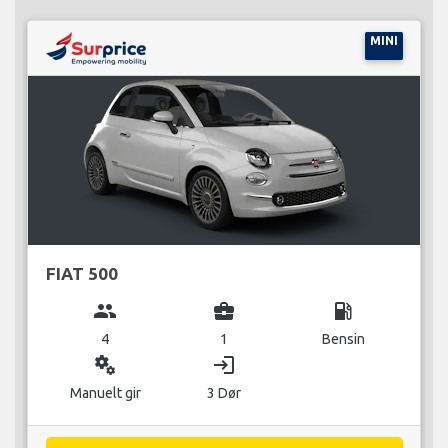
MINI
FIAT 500
group
business_center
local_gas_station
4
1
Bensin
miscellaneous_services
login
Manuelt gir
3 Dør