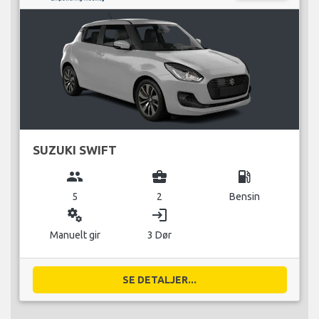
SUZUKI SWIFT
group
business_center
local_gas_station
5
2
Bensin
miscellaneous_services
login
Manuelt gir
3 Dør
SE DETALJER...