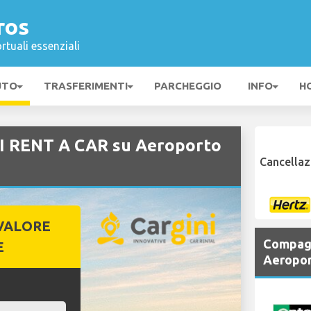
ros
rtuali essenziali
UTO
TRASFERIMENTI
PARCHEGGIO
INFO
H
I RENT A CAR su Aeroporto
Cancellaz
VALORE
Compagn
E
Aeropor