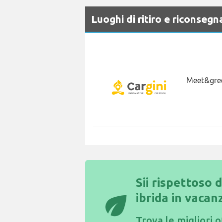
Luoghi di ritiro e riconse
Meet&gree
Sii rispettoso 
eco
ibrida in vacan
Trova le
migliori o