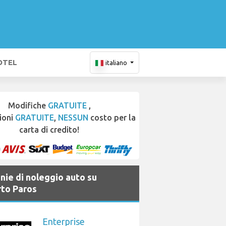
OTEL
italiano
Modifiche
GRATUITE
,
ioni
GRATUITE
,
NESSUN
costo per la
carta di credito!
ie di noleggio auto su
to Paros
Enterprise