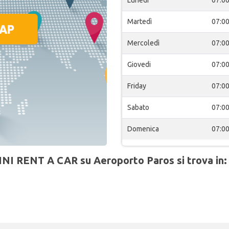
Lunedi
07:0
Martedì
07:0
Mercoledì
07:0
Giovedi
07:0
Friday
07:0
Sabato
07:0
Domenica
07:0
INI RENT A CAR su Aeroporto Paros si trova in: