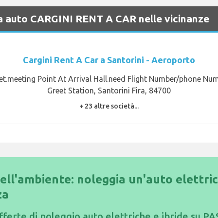
gna auto CARGINI RENT A CAR nelle vicinanze
Cargini Rent A Car a Santorini - Aeroporto
t.meeting Point At Arrival Hall.need Flight Number/phone Nu
Greet Station, Santorini Fira, 84700
+ 23 altre società...
dell'ambiente: noleggia un'auto elettri
za
fferte di noleggio auto elettriche e ibride su PA