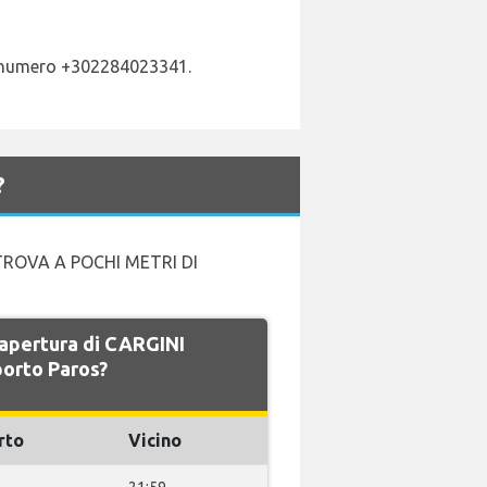
 al numero +302284023341.
?
TROVA A POCHI METRI DI
i apertura di CARGINI
orto Paros?
rto
Vicino