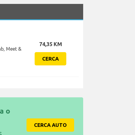
74,35 KM
mb, Meet &
CERCA
ca o
CERCA AUTO
S