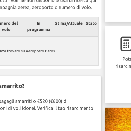
tti i voli. Se non disponibile usa la ricerca qui
ompagnia aerea, aeroporto o numero di volo.
mero del
In
Stima/Attuale
Stato
volo
programma
enza trovato su Aeroporto Paros.
Potr
risarci
smarrito?
bagagli smarriti o £520 (€600) di
oni di voli idonei. Verifica il tuo risarcimento