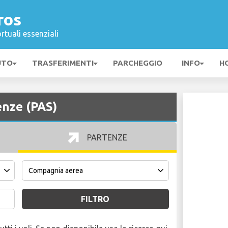
ros
rtuali essenziali
UTO
TRASFERIMENTI
PARCHEGGIO
INFO
H
nze (PAS)
PARTENZE
FILTRO