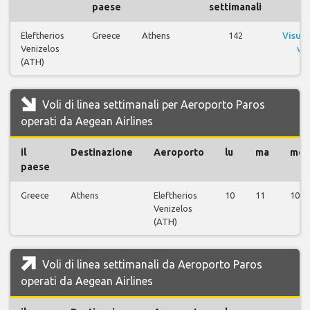
paese
settimanali
Eleftherios
Greece
Athens
142
Visual
Venizelos
vol
(ATH)
Voli di linea settimanali per Aeroporto Paros
operati da Aegean Airlines
il
Destinazione
Aeroporto
lu
ma
me
paese
Greece
Athens
Eleftherios
10
11
10
Venizelos
(ATH)
Voli di linea settimanali da Aeroporto Paros
operati da Aegean Airlines