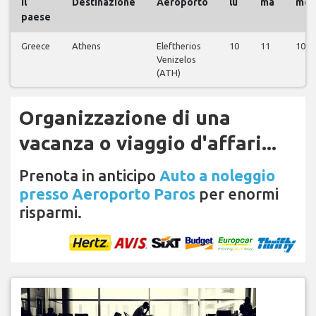
il
Destinazione
Aeroporto
lu
ma
me
paese
Greece
Athens
Eleftherios
10
11
10
Venizelos
(ATH)
Organizzazione di una
vacanza o viaggio d'affari...
Prenota in anticipo
Auto a noleggio
presso Aeroporto Paros
per enormi
risparmi.