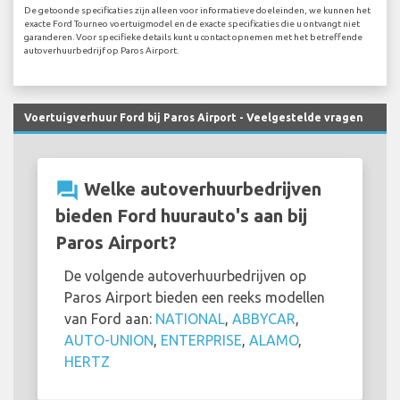
De getoonde specificaties zijn alleen voor informatieve doeleinden, we kunnen het
exacte Ford Tourneo voertuigmodel en de exacte specificaties die u ontvangt niet
garanderen. Voor specifieke details kunt u contact opnemen met het betreffende
autoverhuurbedrijf op Paros Airport.
Voertuigverhuur Ford bij Paros Airport - Veelgestelde vragen
question_answer
Welke autoverhuurbedrijven
bieden Ford huurauto's aan bij
Paros Airport?
De volgende autoverhuurbedrijven op
Paros Airport bieden een reeks modellen
van Ford aan:
NATIONAL
,
ABBYCAR
,
AUTO-UNION
,
ENTERPRISE
,
ALAMO
,
HERTZ