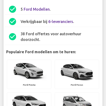
check_circle
5
Ford Modellen
.
check_circle
Verkrijgbaar bij
6-leveranciers
.
38 Ford offertes voor autoverhuur
check_circle
doorzocht.
Populaire Ford modellen om te huren:
Ford Fiesta
Ford Focus