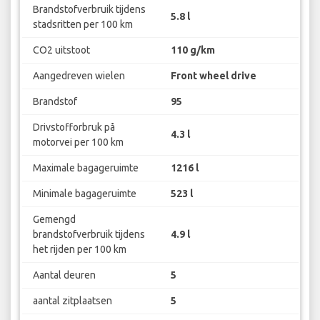
Brandstofverbruik tijdens
5.8 l
stadsritten per 100 km
CO2 uitstoot
110 g/km
Aangedreven wielen
Front wheel drive
Brandstof
95
Drivstofforbruk på
4.3 l
motorvei per 100 km
Maximale bagageruimte
1216 l
Minimale bagageruimte
523 l
Gemengd
brandstofverbruik tijdens
4.9 l
het rijden per 100 km
Aantal deuren
5
aantal zitplaatsen
5