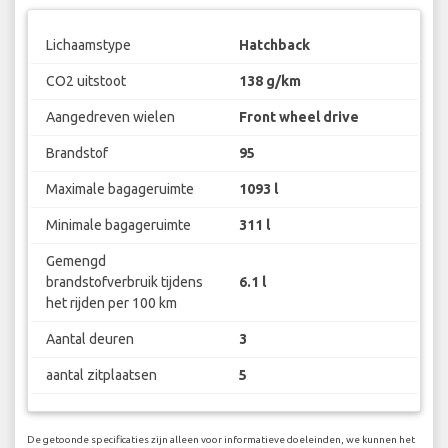
Lichaamstype
Hatchback
CO2 uitstoot
138 g/km
Aangedreven wielen
Front wheel drive
Brandstof
95
Maximale bagageruimte
1093 l
Minimale bagageruimte
311 l
Gemengd
brandstofverbruik tijdens
6.1 l
het rijden per 100 km
Aantal deuren
3
aantal zitplaatsen
5
De getoonde specificaties zijn alleen voor informatieve doeleinden, we kunnen het