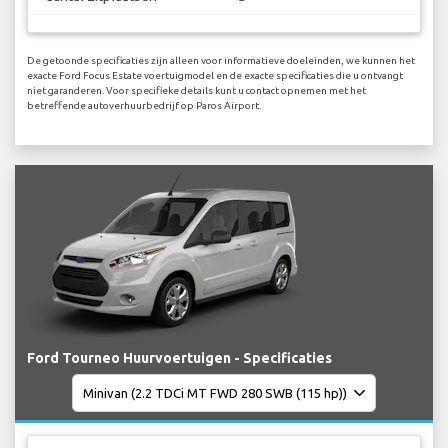
De getoonde specificaties zijn alleen voor informatieve doeleinden, we kunnen het
exacte Ford Focus Estate voertuigmodel en de exacte specificaties die u ontvangt
niet garanderen. Voor specifieke details kunt u contact opnemen met het
betreffende autoverhuurbedrijf op Paros Airport.
Ford Tourneo Huurvoertuigen - Specificaties