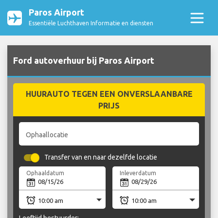
Paros Airport
Essentiële Luchthaven Informatie en diensten
Ford autoverhuur bij Paros Airport
HUURAUTO TEGEN EEN ONVERSLAANBARE
PRIJS
Ophaallocatie
Transfer van en naar dezelfde locatie
Ophaaldatum
Inleverdatum
Leeftijd bestuurder: