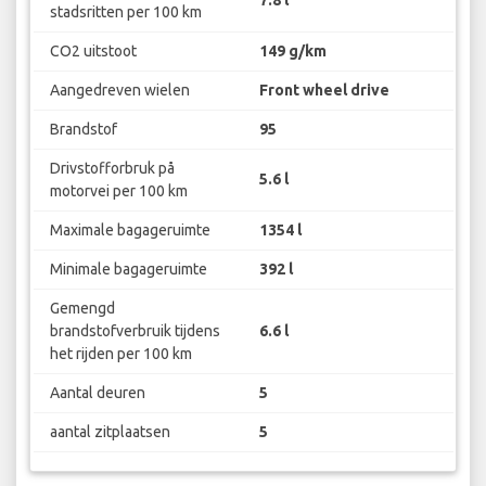
7.8 l
stadsritten per 100 km
CO2 uitstoot
149 g/km
Aangedreven wielen
Front wheel drive
Brandstof
95
Drivstofforbruk på
5.6 l
motorvei per 100 km
Maximale bagageruimte
1354 l
Minimale bagageruimte
392 l
Gemengd
brandstofverbruik tijdens
6.6 l
het rijden per 100 km
Aantal deuren
5
aantal zitplaatsen
5