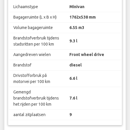
Lichaamstype
Minivan
Bagageruimte (L x B x H)
1762x538 mm
Volume bagageruimte
6.55 m3
Brandstofverbruik tijdens
9.3 l
stadsritten per 100 km
Aangedreven wielen
Front wheel drive
Brandstof
diesel
Drivstofforbruk på
6.6 l
motorvei per 100 km
Gemengd
brandstofverbruik tijdens
7.6 l
het rijden per 100 km
aantal zitplaatsen
9