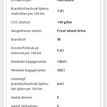
Brandstofverbruik tijdens
7.8 l
stadsritten per 100 km
CO2 uitstoot
149 g/km
Aangedreven wielen
Front wheel drive
Brandstof
95
Drivstofforbruk på
5.6 l
motorvei per 100 km
Maximale bagageruimte
1354 l
Minimale bagageruimte
392 l
Gemengd
brandstofverbruik tijdens
6.6 l
het rijden per 100 km
Aantal deuren
5
aantal zitplaatsen
5