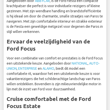
Aangeboden door
ABBYCAR
, is de Ford Fiesta een compacte
krachtpatser die perfect is voor individuele reizigers of kleine
gezinnen. Met zijn wendbare handling en brandstofefficiëntie
is hij ideaal om door de charmante, smalle straatjes van Paros te
navigeren. Met zijn comfortabele interieur en strakke exterieur
is de Fiesta een geweldige metgezel voor degenen die Paros in
stijl willen verkennen.
Ervaar de veelzijdigheid van de
Ford Focus
Voor een combinatie van comfort en prestaties is de Ford Focus
een uitstekende keuze. Aangeboden door
NATIONAL
,
AUTO-
UNION
,
ENTERPRISE
en
ALAMO
, biedt dit model een
comfortabele rit, waardoor het een uitstekende keuze is voor
vakantiereizigers die het schilderachtige landschap van Paros
willen ontdekken. Bovendien is zijn milieuvriendelijke motor in
lijn met de inzet van Ford voor duurzaamheid.
Cruise comfortabel met de Ford
Focus Estate