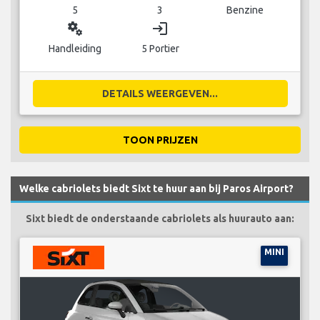
5
3
Benzine
miscellaneous_services
login
Handleiding
5 Portier
DETAILS WEERGEVEN...
TOON PRIJZEN
Welke cabriolets biedt Sixt te huur aan bij Paros Airport?
Sixt biedt de onderstaande cabriolets als huurauto aan:
MINI