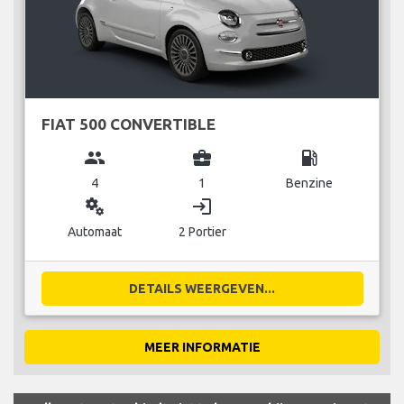
FIAT 500 CONVERTIBLE
group
business_center
local_gas_station
4
1
Benzine
miscellaneous_services
login
Automaat
2 Portier
DETAILS WEERGEVEN...
MEER INFORMATIE