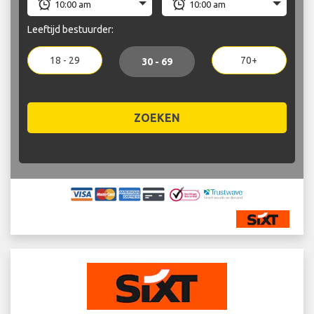
Leeftijd bestuurder:
18 - 29
70+
30 - 69
ZOEKEN