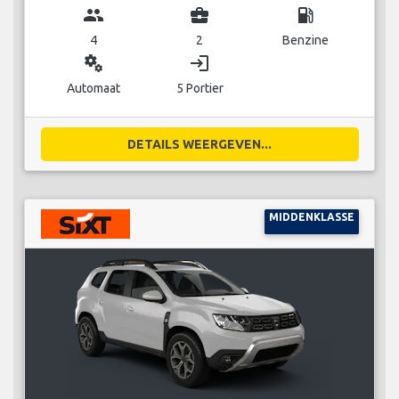
group
business_center
local_gas_station
4
2
Benzine
miscellaneous_services
login
Automaat
5 Portier
DETAILS WEERGEVEN...
MIDDENKLASSE