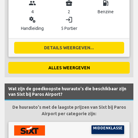
group
business_center
local_gas_station
4
2
Benzine
miscellaneous_services
login
Handleiding
5 Portier
DETAILS WEERGEVEN...
ALLES WEERGEVEN
Wat zijn de goedkoopste huurauto's die beschikbaar zijn
van Sixt bij Paros Airport?
De huurauto's met de laagste prijzen van Sixt bij Paros
Airport per categorie zijn:
MIDDENKLASSE