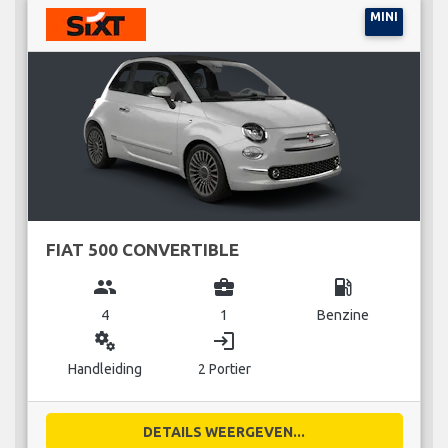
MINI
FIAT 500 CONVERTIBLE
group
business_center
local_gas_station
4
1
Benzine
miscellaneous_services
login
Handleiding
2 Portier
DETAILS WEERGEVEN...