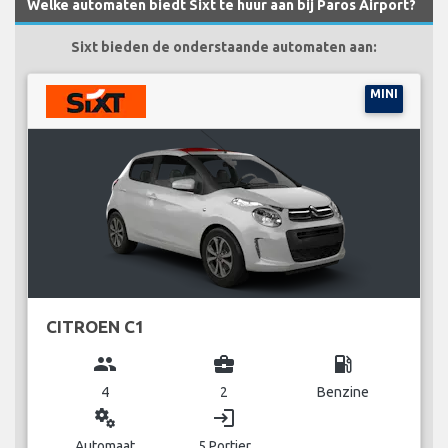
Welke automaten biedt Sixt te huur aan bij Paros Airport?
Sixt bieden de onderstaande automaten aan:
MINI
CITROEN C1
group
business_center
local_gas_station
4
2
Benzine
miscellaneous_services
login
Automaat
5 Portier