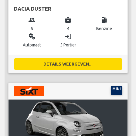
DACIA DUSTER
group
business_center
local_gas_station
5
4
Benzine
miscellaneous_services
login
Automaat
5 Portier
DETAILS WEERGEVEN...
MINI