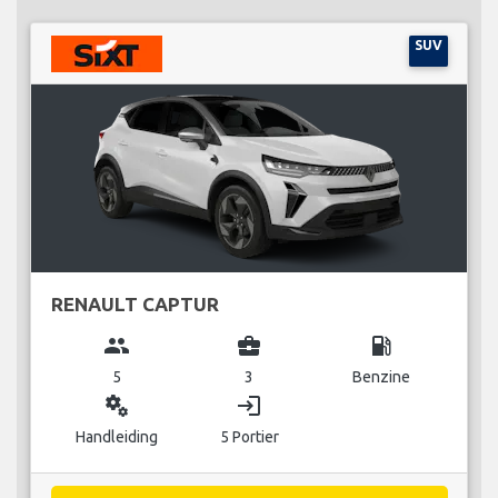
SUV
RENAULT CAPTUR
group
business_center
local_gas_station
5
3
Benzine
miscellaneous_services
login
Handleiding
5 Portier