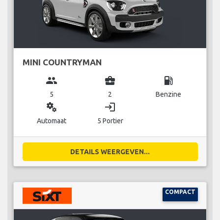
MINI COUNTRYMAN
group
business_center
local_gas_station
5
2
Benzine
miscellaneous_services
login
Automaat
5 Portier
DETAILS WEERGEVEN...
COMPACT