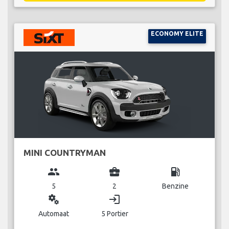
ECONOMY ELITE
MINI COUNTRYMAN
group
business_center
local_gas_station
5
2
Benzine
miscellaneous_services
login
Automaat
5 Portier