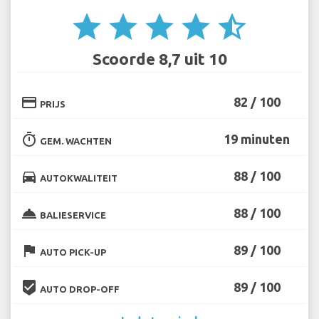
star
star
star
star
star_half
Scoorde 8,7 uit 10
credit_card
82 / 100
PRIJS
timer
19 minuten
GEM. WACHTEN
directions_car
88 / 100
AUTOKWALITEIT
room_service
88 / 100
BALIESERVICE
flag
89 / 100
AUTO PICK-UP
beenhere
89 / 100
AUTO DROP-OFF