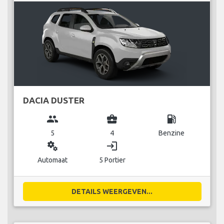
DACIA DUSTER
group
business_center
local_gas_station
5
4
Benzine
miscellaneous_services
login
Automaat
5 Portier
DETAILS WEERGEVEN...