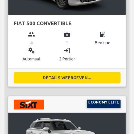
FIAT 500 CONVERTIBLE
group
business_center
local_gas_station
4
1
Benzine
miscellaneous_services
login
Automaat
2 Portier
DETAILS WEERGEVEN...
ECONOMY ELITE