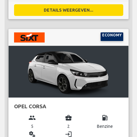
DETAILS WEERGEVEN...
ECONOMY
OPEL CORSA
group
business_center
local_gas_station
5
2
Benzine
miscellaneous_services
login