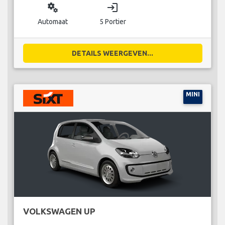
miscellaneous_services
login
Automaat
5 Portier
DETAILS WEERGEVEN...
MINI
VOLKSWAGEN UP