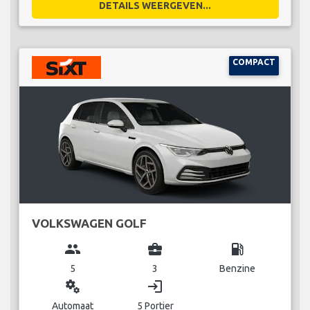
DETAILS WEERGEVEN...
COMPACT
VOLKSWAGEN GOLF
group
business_center
local_gas_station
5
3
Benzine
miscellaneous_services
login
Automaat
5 Portier