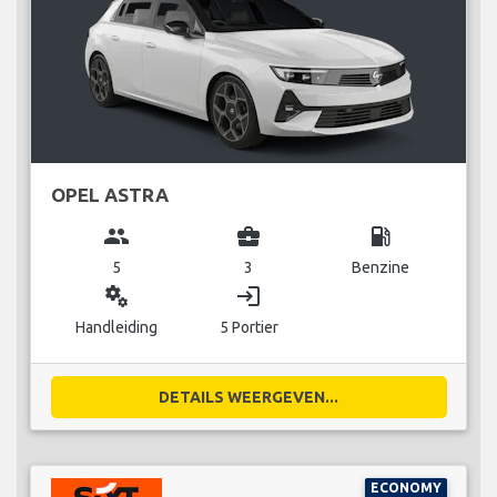
OPEL ASTRA
group
business_center
local_gas_station
5
3
Benzine
miscellaneous_services
login
Handleiding
5 Portier
DETAILS WEERGEVEN...
ECONOMY