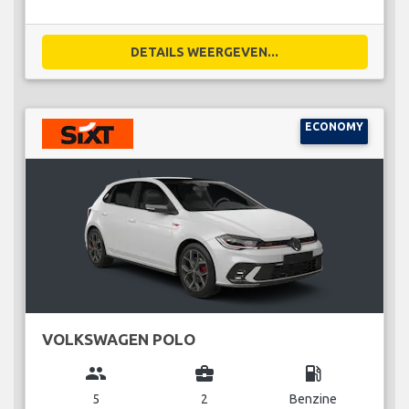
DETAILS WEERGEVEN...
ECONOMY
VOLKSWAGEN POLO
group
business_center
local_gas_station
5
2
Benzine