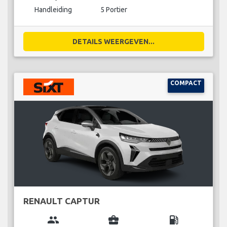
Handleiding
5 Portier
DETAILS WEERGEVEN...
COMPACT
RENAULT CAPTUR
group
business_center
local_gas_station