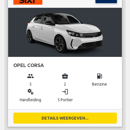
OPEL CORSA
group
business_center
local_gas_station
5
2
Benzine
miscellaneous_services
login
Handleiding
5 Portier
DETAILS WEERGEVEN...