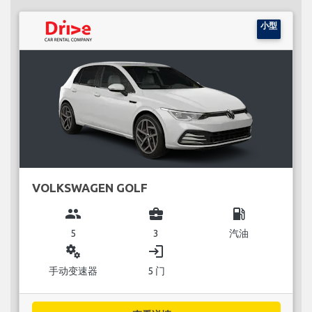
小型
VOLKSWAGEN GOLF
group
business_center
local_gas_station
5
3
汽油
miscellaneous_services
login
手动变速器
5 门