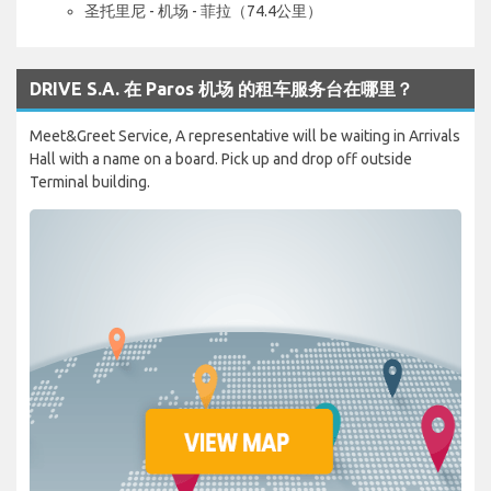
圣托里尼 - 机场 - 菲拉（74.4公里）
DRIVE S.A. 在 Paros 机场 的租车服务台在哪里？
Meet&Greet Service, A representative will be waiting in Arrivals
Hall with a name on a board. Pick up and drop off outside
Terminal building.