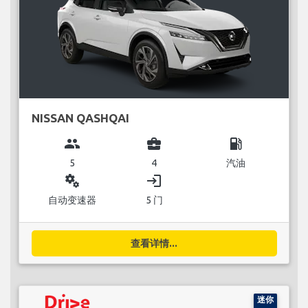
NISSAN QASHQAI
group
business_center
local_gas_station
5
4
汽油
miscellaneous_services
login
自动变速器
5 门
查看详情...
迷你