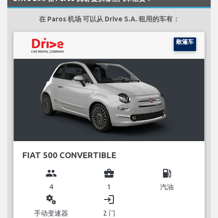
在 Paros 机场 可以从 Drive S.A. 租用的车有：
敞篷车
FIAT 500 CONVERTIBLE
group
business_center
local_gas_station
4
1
汽油
miscellaneous_services
login
手动变速器
2 门