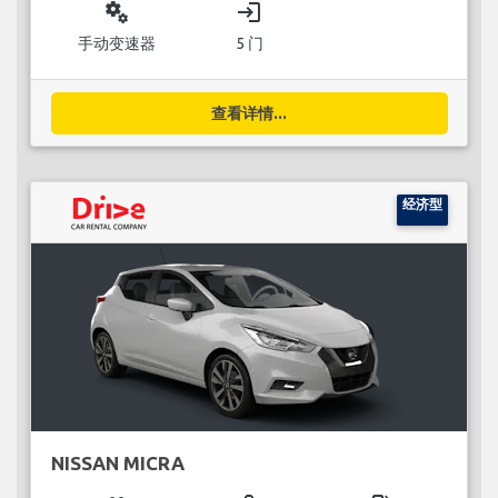
miscellaneous_services
login
手动变速器
5 门
查看详情...
经济型
NISSAN MICRA