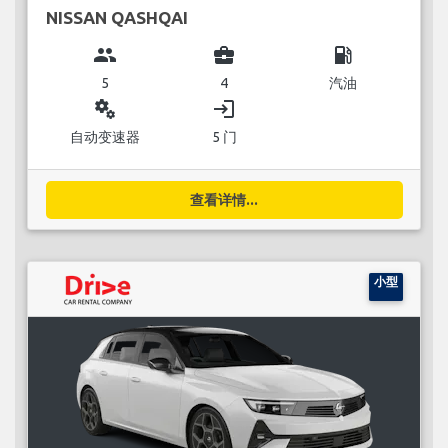
NISSAN QASHQAI
group
business_center
local_gas_station
5
4
汽油
miscellaneous_services
login
自动变速器
5 门
查看详情...
小型