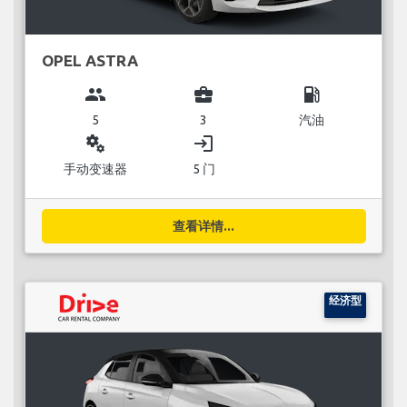
OPEL ASTRA
group
business_center
local_gas_station
5
3
汽油
miscellaneous_services
login
手动变速器
5 门
查看详情...
经济型