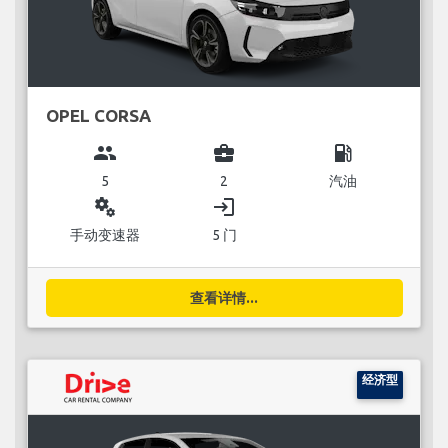
OPEL CORSA
group
business_center
local_gas_station
5
2
汽油
miscellaneous_services
login
手动变速器
5 门
查看详情...
经济型