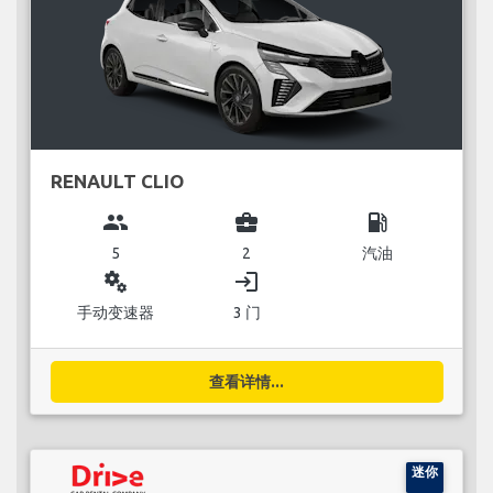
RENAULT CLIO
group
business_center
local_gas_station
5
2
汽油
miscellaneous_services
login
手动变速器
3 门
查看详情...
迷你