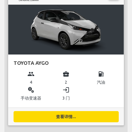
TOYOTA AYGO
group
business_center
local_gas_station
4
2
汽油
miscellaneous_services
login
手动变速器
3 门
查看详情...