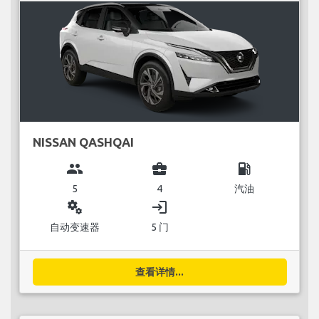
NISSAN QASHQAI
group
business_center
local_gas_station
5
4
汽油
miscellaneous_services
login
自动变速器
5 门
查看详情...