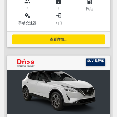
group
business_center
local_gas_station
5
2
汽油
miscellaneous_services
login
手动变速器
3 门
查看详情...
SUV 越野车