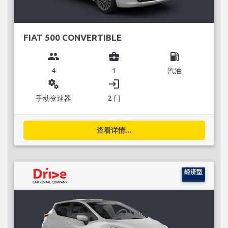
FIAT 500 CONVERTIBLE
group
business_center
local_gas_station
4
1
汽油
miscellaneous_services
login
手动变速器
2 门
查看详情...
经济型