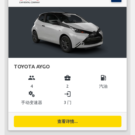
TOYOTA AYGO
group
business_center
local_gas_station
4
2
汽油
miscellaneous_services
login
手动变速器
3 门
查看详情...