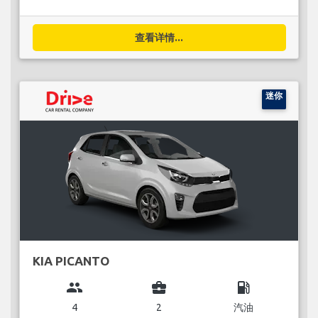
查看详情...
迷你
KIA PICANTO
group
business_center
local_gas_station
4
2
汽油