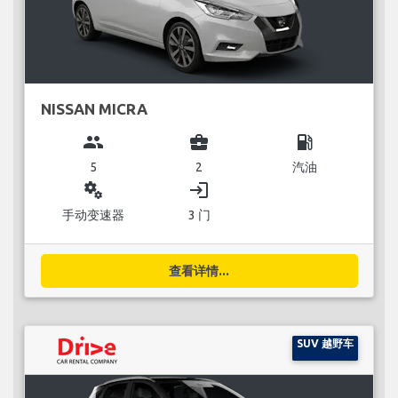
NISSAN MICRA
group
business_center
local_gas_station
5
2
汽油
miscellaneous_services
login
手动变速器
3 门
查看详情...
SUV 越野车