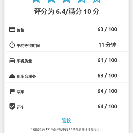
评分为 6.4/满分 10 分
credit_card
63 / 100
价格
timer
11 分钟
平均等待时间
directions_car
61 / 100
车辆质量
room_service
63 / 100
租车台服务
flag
64 / 100
取车
beenhere
64 / 100
还车
迎接
* 根据总共 1516 条评论中的 26 条最新评论计算得出。