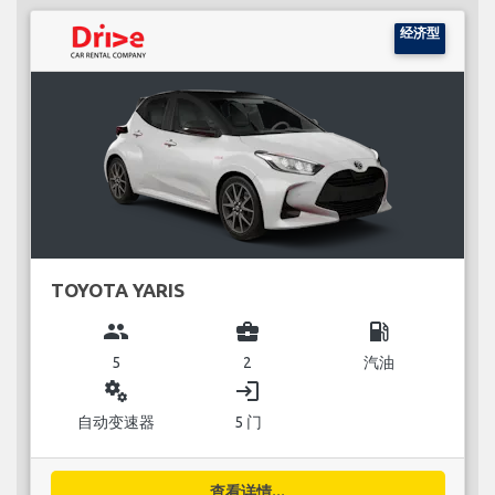
经济型
TOYOTA YARIS
group
business_center
local_gas_station
5
2
汽油
miscellaneous_services
login
自动变速器
5 门
查看详情...