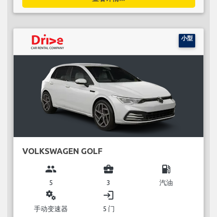
小型
VOLKSWAGEN GOLF
group
business_center
local_gas_station
5
3
汽油
miscellaneous_services
login
手动变速器
5 门