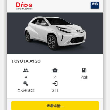
迷你
TOYOTA AYGO
group
business_center
local_gas_station
4
2
汽油
miscellaneous_services
login
自动变速器
5 门
查看详情...