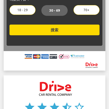
18 - 29
70+
30 - 69
搜索
star
star
star
star_half
star_border