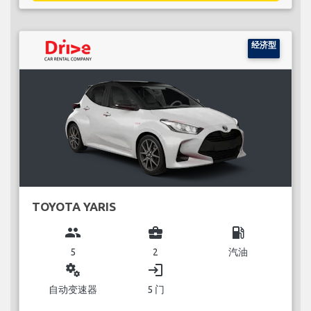
经济型
TOYOTA YARIS
group
business_center
local_gas_station
5
2
汽油
miscellaneous_services
login
自动变速器
5 门