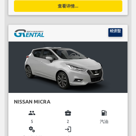
查看详情...
经济型
NISSAN MICRA
group
business_center
local_gas_station
5
2
汽油
miscellaneous_services
login