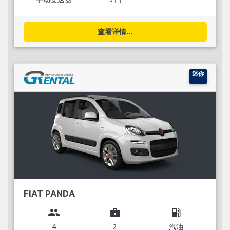
查看详情...
迷你
FIAT PANDA
group
business_center
local_gas_station
4
2
汽油