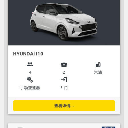
HYUNDAI I10
group
business_center
local_gas_station
4
2
汽油
miscellaneous_services
login
手动变速器
3 门
查看详情...