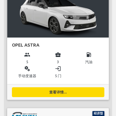
OPEL ASTRA
group
business_center
local_gas_station
5
3
汽油
miscellaneous_services
login
手动变速器
5 门
查看详情...
经济型