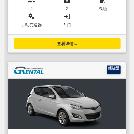
group
business_center
local_gas_station
4
2
汽油
miscellaneous_services
login
手动变速器
3 门
查看详情...
经济型