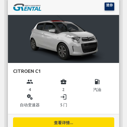
迷你
CITROEN C1
group
business_center
local_gas_station
4
2
汽油
miscellaneous_services
login
自动变速器
5 门
查看详情...