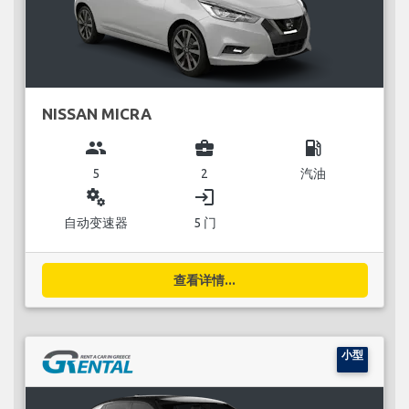
NISSAN MICRA
group
business_center
local_gas_station
5
2
汽油
miscellaneous_services
login
自动变速器
5 门
查看详情...
小型