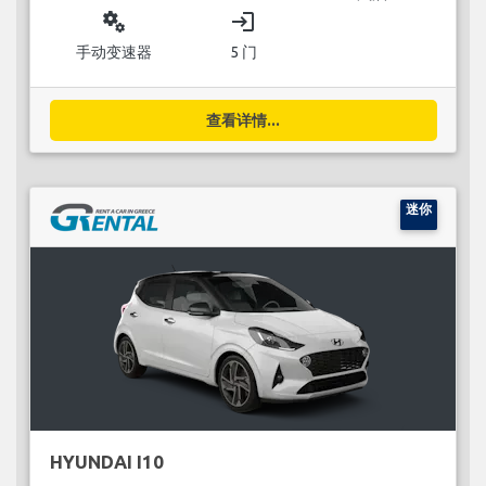
miscellaneous_services
login
手动变速器
5 门
查看详情...
迷你
HYUNDAI I10