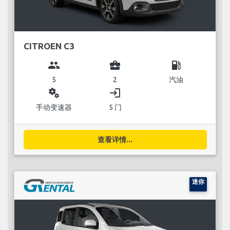
CITROEN C3
group
business_center
local_gas_station
5
2
汽油
miscellaneous_services
login
手动变速器
5 门
查看详情...
迷你