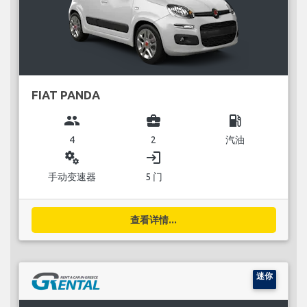
FIAT PANDA
group
business_center
local_gas_station
4
2
汽油
miscellaneous_services
login
手动变速器
5 门
查看详情...
迷你