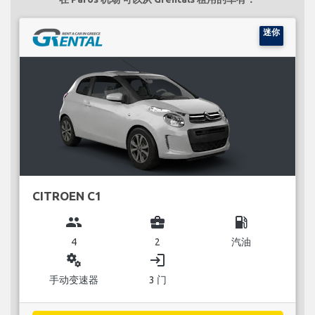
迷你
CITROEN C1
group
business_center
local_gas_station
4
2
汽油
miscellaneous_services
login
手动变速器
3 门