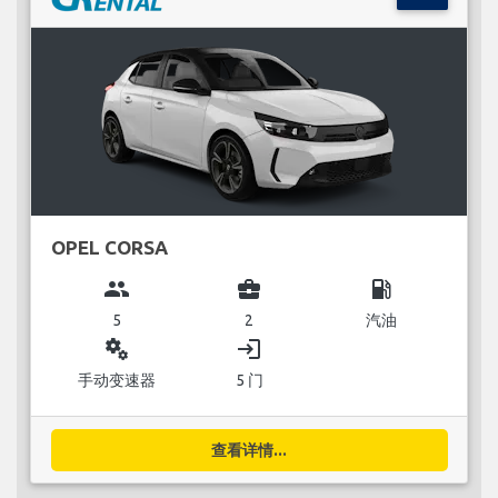
OPEL CORSA
group
business_center
local_gas_station
5
2
汽油
miscellaneous_services
login
手动变速器
5 门
查看详情...