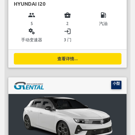
HYUNDAI I20
group
business_center
local_gas_station
5
2
汽油
miscellaneous_services
login
手动变速器
3 门
查看详情...
小型