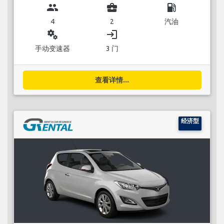
group
business_center
local_gas_station
4
2
汽油
miscellaneous_services
login
手动变速器
3 门
查看详情...
经济型