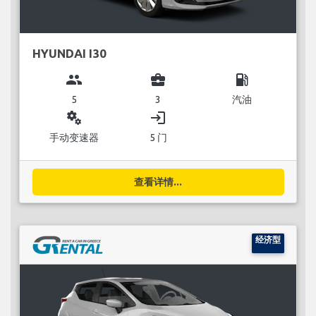
HYUNDAI I30
group
business_center
local_gas_station
5
3
汽油
miscellaneous_services
login
手动变速器
5 门
查看详情...
经济型