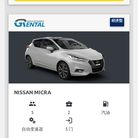
经济型
NISSAN MICRA
group
business_center
local_gas_station
5
2
汽油
miscellaneous_services
login
自动变速器
5 门