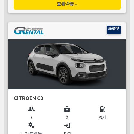
查看详情...
经济型
CITROEN C3
group
business_center
local_gas_station
5
2
汽油
miscellaneous_services
login
手动变速器
5 门