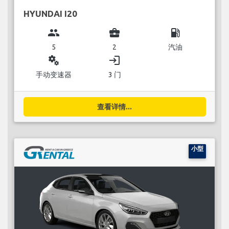
HYUNDAI I20
group
business_center
local_gas_station
5
2
汽油
miscellaneous_services
login
手动变速器
3 门
查看详情...
小型