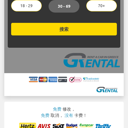
18 - 29
70+
30 - 69
搜索
免费
修改，
免费
取消，
没有
卡费！