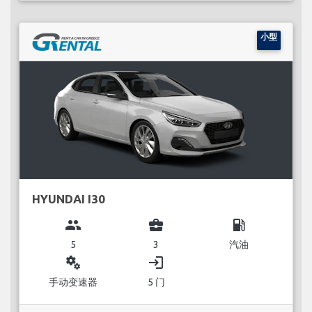
小型
HYUNDAI I30
group
business_center
local_gas_station
5
3
汽油
miscellaneous_services
login
手动变速器
5 门