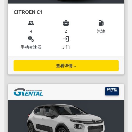
CITROEN C1
group
business_center
local_gas_station
4
2
汽油
miscellaneous_services
login
手动变速器
3 门
查看详情...
经济型