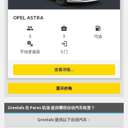
OPEL ASTRA
group
business_center
local_gas_station
5
3
汽油
miscellaneous_services
login
手动变速器
5 门
查看详情...
显示价格
Grentals 在 Paros 机场 提供哪些自动汽车租赁？
Grentals 提供以下自动汽车：