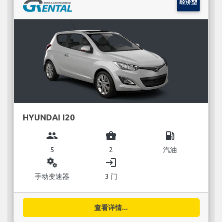
经济型
HYUNDAI I20
group
business_center
local_gas_station
5
2
汽油
miscellaneous_services
login
手动变速器
3 门
查看详情...